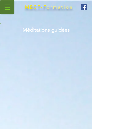
MBCT-F
ormation
Méditations guidées