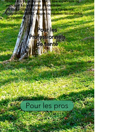
l’instruction du protocole MBCT, être supervisés ou
participer à nos retraites résidentielles.
- à tout un chacun souhaitant suivre l’un de nos
programmes MBCT, stages ou retraites résidentielles
de méditation.
Pour les
Professionnels
de santé
Pour les pros