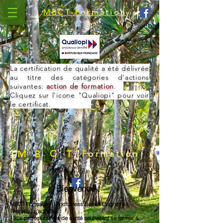
MBCT-F
ormation
La certification de qualité a été délivrée
au titre des catégories d'actions
suivantes:
action de formation
.
Cliquez sur l'icone "Qualiopi" pour voir
le certificat.
M
B
C
T
F
ormation
Bienvenue !
MBCT Formation (Mindfulness Based Cognitive
Therapy) s’adresse :
- aux professionnels de santé souhaitant se former à