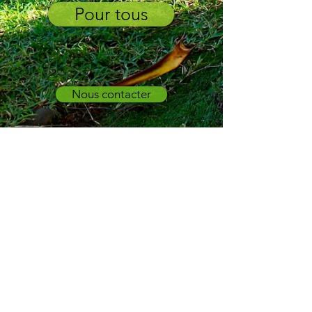
Pour tous
Nous contacter
Accès aux méditations guidées
MBCT-F
ormation
22 RUE FRANÇOIS MIRON -
75004 PARIS