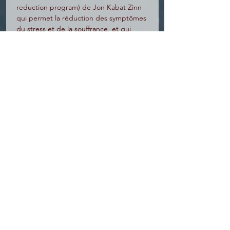
reduction program) de Jon Kabat Zinn 
qui permet la réduction des symptômes 
du stress et de la souffrance, et qui 
intègre des éléments de…
Lire Plus >
Partager cet évênement
MBCT-F
ormation
22 RUE FRANÇOIS MIRON -
75004 PARIS