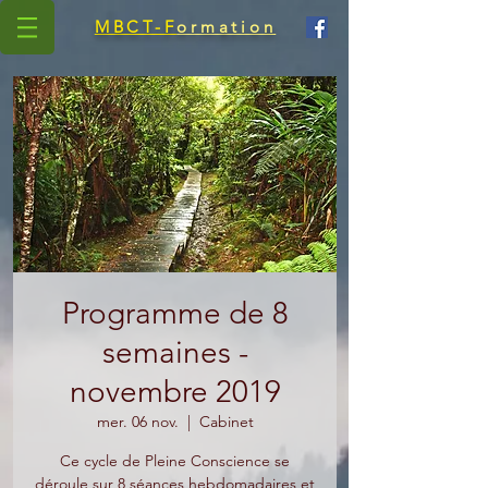
MBCT-F
ormation
Programme de 8
semaines -
novembre 2019
mer. 06 nov.
  |  
Cabinet
Ce cycle de Pleine Conscience se
déroule sur 8 séances hebdomadaires et