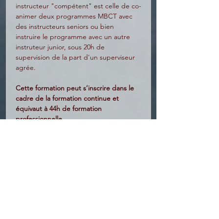
instructeur "compétent" est celle de co-
animer deux programmes MBCT avec 
des instructeurs seniors ou bien 
instruire le programme avec un autre 
instruteur junior, sous 20h de 
supervision de la part d'un superviseur 
agrée.
Cette formation peut s’inscrire dans le 
cadre de la formation continue et 
équivaut à 44h de formation 
professionnelle.
Lire Plus >
S'incrire