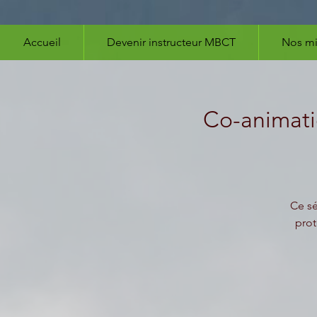
Accueil
Devenir instructeur MBCT
Nos mi
Co-animati
Ce sé
prot