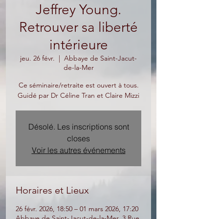
Jeffrey Young.
Retrouver sa liberté
intérieure
jeu. 26 févr.
  |  
Abbaye de Saint-Jacut-
de-la-Mer
Ce séminaire/retraite est ouvert à tous.
Guidé par Dr Céline Tran et Claire Mizzi
Désolé. Les inscriptions sont
closes
Voir les autres événements
Horaires et Lieux
26 févr. 2026, 18:50 – 01 mars 2026, 17:20
Abbaye de Saint-Jacut-de-la-Mer, 3 Rue