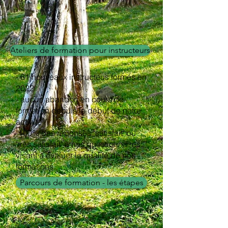
Devenir instructeur MBCT
Ateliers de formation pour instructeurs
- 61 nouveaux instructeus formés en
2022
- aucun abandon en cours de
formation depuis le début de notre
activité
-100% des réponses "satisfait" ou
"très satisfait" à nos questionnaires
visant à évaluer la qualité de nos
formations.
Parcours de formation - les étapes