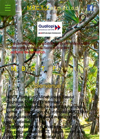
MBCT-F
ormation
La certification de qualité a été délivrée au titre
des catégories d'actions suivantes :
actions de formation.
M
B
C
T
F
ormation
Bienvenue !
MBCT Formation (Mindfulness Based
Cognitive Therapy) s’adresse :
- aux professionnels de santé souhaitant se
former à l’instruction du protocole MBCT, être
supervisés ou participer à nos retraites
résidentielles.
- à tout un chacun souhaitant suivre l’un de
nos programmes MBCT, stages ou retraites
résidentielles de méditation.